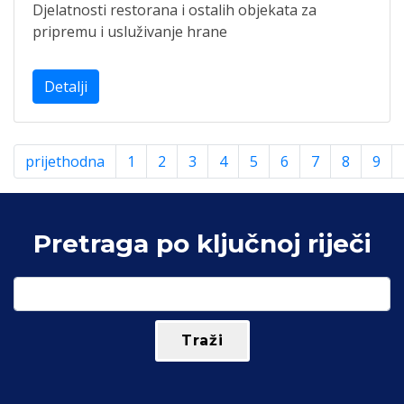
Djelatnosti restorana i ostalih objekata za
pripremu i usluživanje hrane
Detalji
prijethodna
1
2
3
4
5
6
7
8
9
Pretraga po ključnoj riječi