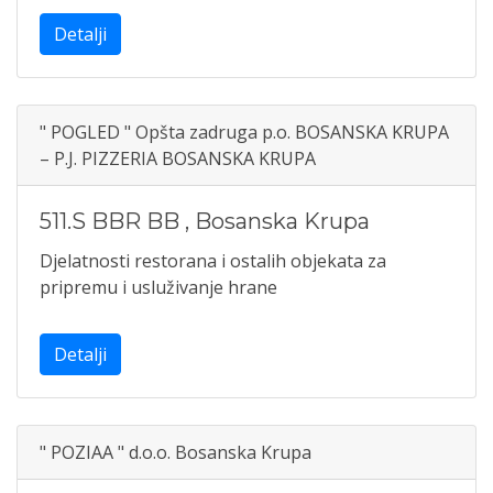
Detalji
" POGLED " Opšta zadruga p.o. BOSANSKA KRUPA
– P.J. PIZZERIA BOSANSKA KRUPA
511.S BBR BB
,
Bosanska Krupa
Djelatnosti restorana i ostalih objekata za
pripremu i usluživanje hrane
Detalji
" POZIAA " d.o.o. Bosanska Krupa