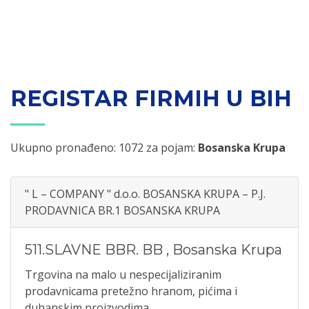
REGISTAR FIRMIH U BIH
Ukupno pronađeno: 1072 za pojam:
Bosanska Krupa
" L – COMPANY " d.o.o. BOSANSKA KRUPA – P.J.
PRODAVNICA BR.1 BOSANSKA KRUPA
511.SLAVNE BBR. BB
,
Bosanska Krupa
Trgovina na malo u nespecijaliziranim
prodavnicama pretežno hranom, pićima i
duhanskim proizvodima