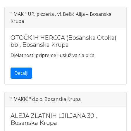
" MAK " UR, pizzeria , vl. Bešić Alija – Bosanska
Krupa
OTOČKIH HEROJA (Bosanska Otoka)
bb
,
Bosanska Krupa
Djelatnosti pripreme i usluživanja pića
Detalji
" MAKIĆ " d.o.o. Bosanska Krupa
ALEJA ZLATNIH LJILJANA 30
,
Bosanska Krupa