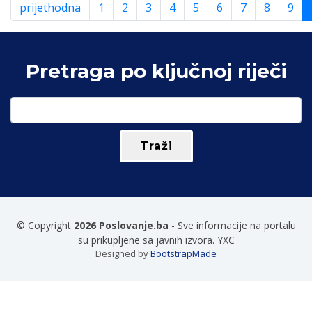
prijethodna
1
2
3
4
5
6
7
8
9
Pretraga po ključnoj riječi
© Copyright
2026 Poslovanje.ba
- Sve informacije na portalu
su prikupljene sa javnih izvora. YXC
Designed by
BootstrapMade