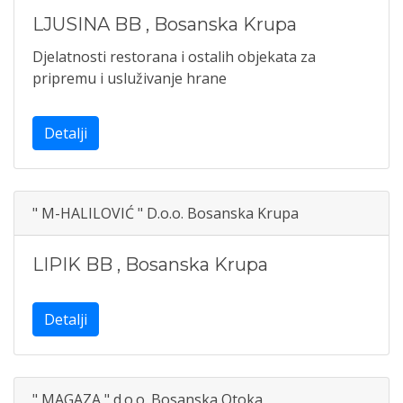
LJUSINA BB
,
Bosanska Krupa
Djelatnosti restorana i ostalih objekata za
pripremu i usluživanje hrane
Detalji
" M-HALILOVIĆ " D.o.o. Bosanska Krupa
LIPIK BB
,
Bosanska Krupa
Detalji
" MAGAZA " d.o.o. Bosanska Otoka