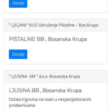
Detalji
" LJILJANI" KUD Udruženje Pištaline – Bos.Krupa
PIŠTALINE BB
,
Bosanska Krupa
Detalji
" LJUSINA -SM " d.o.o. Bosanska Krupa
LJUSINA BB
,
Bosanska Krupa
Ostala trgovina na malo u nespecijaliziranim
prodavnicama