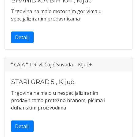
BRANILACA BIH 104
,
Ključ
Trgovina na malo motornim gorivima u
specijaliziranim prodavnicama
Detalji
" ČAJA " T.R. vl. Čajić Suvada – Ključ+
STARI GRAD 5
,
Ključ
Trgovina na malo u nespecijaliziranim
prodavnicama pretežno hranom, pićima i
duhanskim proizvodima
Detalji