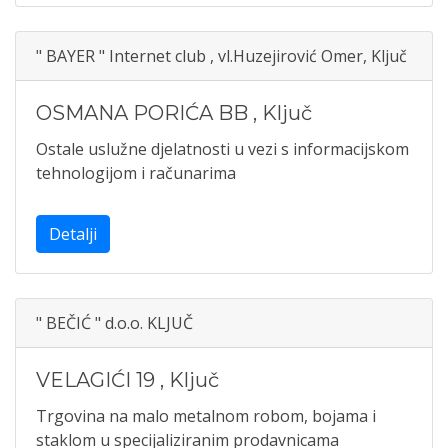
" BAYER " Internet club , vl.Huzejirović Omer, Ključ
OSMANA PORIĆA BB
,
Ključ
Ostale uslužne djelatnosti u vezi s informacijskom
tehnologijom i računarima
Detalji
" BEČIĆ " d.o.o. KLJUČ
VELAGIĆI 19
,
Ključ
Trgovina na malo metalnom robom, bojama i
staklom u specijaliziranim prodavnicama