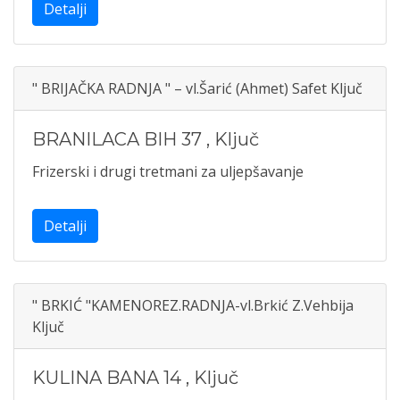
Detalji
" BRIJAČKA RADNJA " – vl.Šarić (Ahmet) Safet Ključ
BRANILACA BIH 37
,
Ključ
Frizerski i drugi tretmani za uljepšavanje
Detalji
" BRKIĆ "KAMENOREZ.RADNJA-vl.Brkić Z.Vehbija
Ključ
KULINA BANA 14
,
Ključ