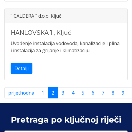
" CALDERA " d.o.o. Ključ
HANLOVSKA 1
,
Ključ
Uvođenje instalacija vodovoda, kanalizacije i plina
i instalacija za grijanje i klimatizaciju
Detalji
prijethodna
1
2
3
4
5
6
7
8
9
Pretraga po ključnoj riječi