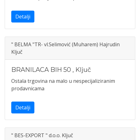
Detalji
" BELMA "TR- vl.Selimović (Muharem) Hajrudin
Ključ
BRANILACA BIH 50
,
Ključ
Ostala trgovina na malo u nespecijaliziranim
prodavnicama
Detalji
" BES-EXPORT " d.o.o. Ključ