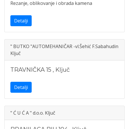
Rezanje, oblikovanje i obrada kamena
Detalji
" BUTKO "AUTOMEHANIČAR -vl.Šehić F.Sabahudin
Ključ
TRAVNIČKA 15
,
Ključ
Detalji
" Ć U Ć A " d.o.o. Ključ