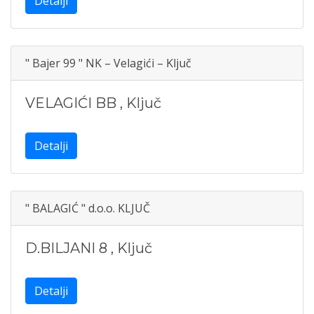
Detalji
" Bajer 99 " NK – Velagići – Ključ
VELAGIĆI BB
,
Ključ
Detalji
" BALAGIĆ " d.o.o. KLJUČ
D.BILJANI 8
,
Ključ
Detalji