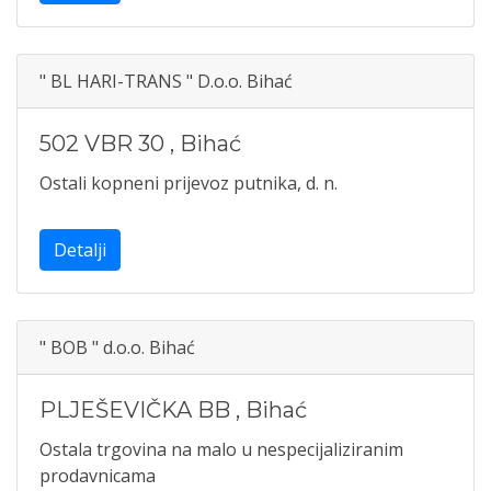
" BL HARI-TRANS " D.o.o. Bihać
502 VBR 30
,
Bihać
Ostali kopneni prijevoz putnika, d. n.
Detalji
" BOB " d.o.o. Bihać
PLJEŠEVIČKA BB
,
Bihać
Ostala trgovina na malo u nespecijaliziranim
prodavnicama