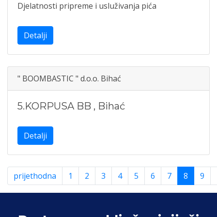
Djelatnosti pripreme i usluživanja pića
Detalji
" BOOMBASTIC " d.o.o. Bihać
5.KORPUSA BB
,
Bihać
Detalji
prijethodna
1
2
3
4
5
6
7
8
9