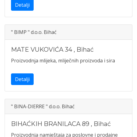
Detalji
" BIMP " d.o.o. Bihać
MATE VUKOVIĆA 34
,
Bihać
Proizvodnja mlijeka, mliječnih proizvoda i sira
Detalji
" BINA-DIERRE " d.o.o. Bihać
BIHAĆKIH BRANILACA 89
,
Bihać
Proizvodnja namještaja za poslovne i prodajne