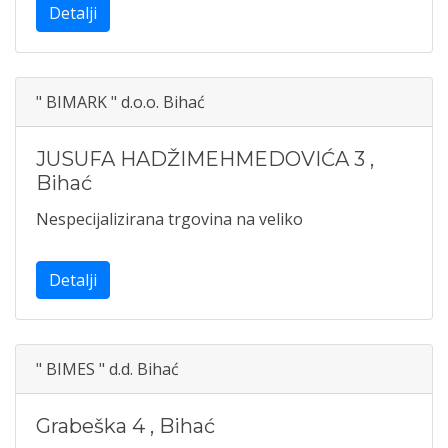
Detalji
" BIMARK " d.o.o. Bihać
JUSUFA HADŽIMEHMEDOVIĆA 3
,
Bihać
Nespecijalizirana trgovina na veliko
Detalji
" BIMES " d.d. Bihać
Grabeška 4
,
Bihać