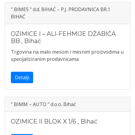
" BIMES " d.d. BIHAĆ – P.J. PRODAVNICA BR.1
BIHAĆ
OZIMICE I – ALI-FEHMIJE DŽABIĆA
BB
,
Bihać
Trgovina na malo mesom i mesnim proizvodima u
specijaliziranim prodavnicama
Detalji
" BIMM – AUTO " d.o.o. Bihać
OZIMICE II BLOK X 1/6
,
Bihać