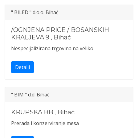
" BILED " d.o.o. Bihać
/OGNJENA PRICE / BOSANSKIH
KRALJEVA 9
,
Bihać
Nespecijalizirana trgovina na veliko
Detalji
" BIM " d.d. Bihać
KRUPSKA BB
,
Bihać
Prerada i konzerviranje mesa