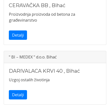
CERAVAČKA BB
,
Bihać
Proizvodnja proizvoda od betona za
građevinarstvo
Detalji
" BI – MEDEX " d.o.o. Bihać
DARIVALACA KRVI 40
,
Bihać
Uzgoj ostalih životinja
Detalji