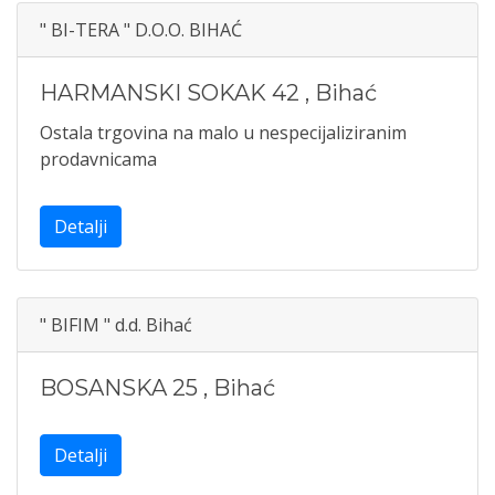
" BI-TERA " D.O.O. BIHAĆ
HARMANSKI SOKAK 42
,
Bihać
Ostala trgovina na malo u nespecijaliziranim
prodavnicama
Detalji
" BIFIM " d.d. Bihać
BOSANSKA 25
,
Bihać
Detalji