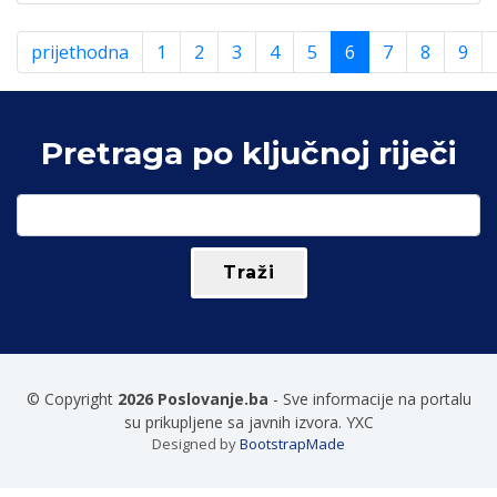
prijethodna
1
2
3
4
5
6
7
8
9
Pretraga po ključnoj riječi
© Copyright
2026 Poslovanje.ba
- Sve informacije na portalu
su prikupljene sa javnih izvora. YXC
Designed by
BootstrapMade