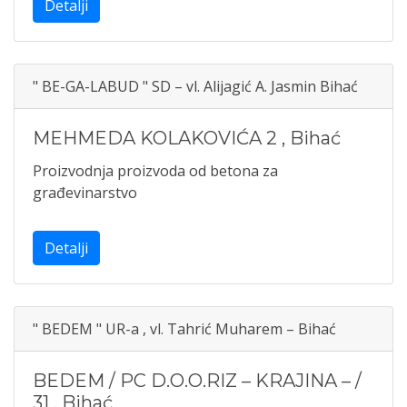
Detalji
" BE-GA-LABUD " SD – vl. Alijagić A. Jasmin Bihać
MEHMEDA KOLAKOVIĆA 2
,
Bihać
Proizvodnja proizvoda od betona za
građevinarstvo
Detalji
" BEDEM " UR-a , vl. Tahrić Muharem – Bihać
BEDEM / PC D.O.O.RIZ – KRAJINA – /
31
,
Bihać