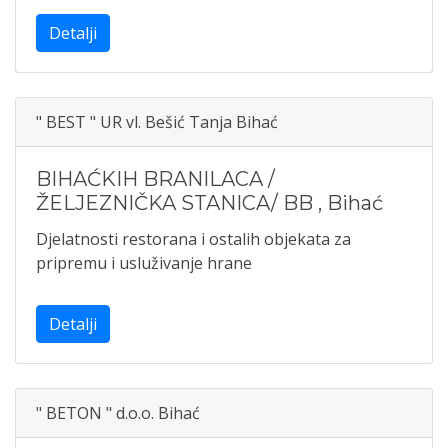
Detalji
" BEST " UR vl. Bešić Tanja Bihać
BIHAĆKIH BRANILACA /
ŽELJEZNIČKA STANICA/ BB
,
Bihać
Djelatnosti restorana i ostalih objekata za
pripremu i usluživanje hrane
Detalji
" BETON " d.o.o. Bihać