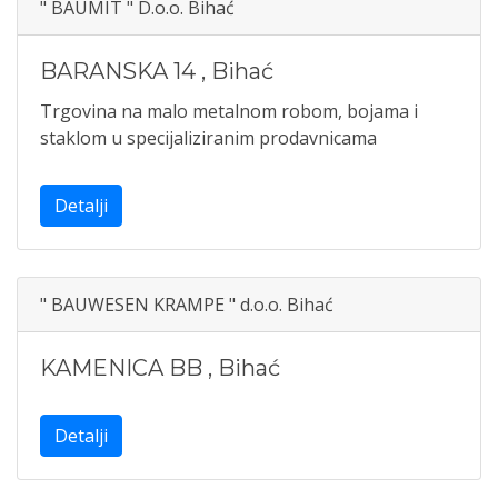
" BAUMIT " D.o.o. Bihać
BARANSKA 14
,
Bihać
Trgovina na malo metalnom robom, bojama i
staklom u specijaliziranim prodavnicama
Detalji
" BAUWESEN KRAMPE " d.o.o. Bihać
KAMENICA BB
,
Bihać
Detalji