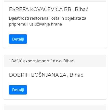
EŠREFA KOVAČEVIĆA BB
,
Bihać
Djelatnosti restorana i ostalih objekata za
pripremu i usluživanje hrane
Detalji
" BAŠIĆ export-import " d.o.o. Bihać
DOBRIH BOŠNJANA 24
,
Bihać
Detalji