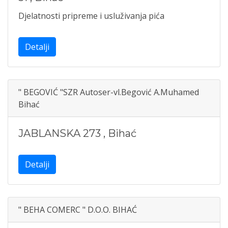
Djelatnosti pripreme i usluživanja pića
Detalji
" BEGOVIĆ "SZR Autoser-vl.Begović A.Muhamed
Bihać
JABLANSKA 273
,
Bihać
Detalji
" BEHA COMERC " D.O.O. BIHAĆ