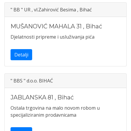
" BB " UR , vl.Zahirović Besima , Bihać
MUŠANOVIĆ MAHALA 31
,
Bihać
Djelatnosti pripreme i usluživanja pića
Detalji
" BBS " d.o.o. BIHAĆ
JABLANSKA 81
,
Bihać
Ostala trgovina na malo novom robom u
specijaliziranim prodavnicama