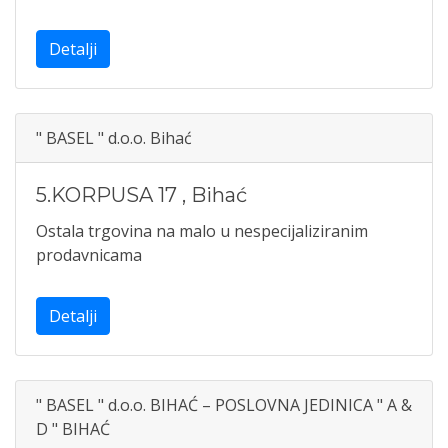
Detalji
" BASEL " d.o.o. Bihać
5.KORPUSA 17
,
Bihać
Ostala trgovina na malo u nespecijaliziranim
prodavnicama
Detalji
" BASEL " d.o.o. BIHAĆ – POSLOVNA JEDINICA " A &
D " BIHAĆ