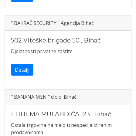
" BAKRAČ SECURITY " Agencija Bihać
502 Viteške brigade 50
,
Bihać
Djelatnosti privatne zaštite
Detalji
" BANANA MEN " d.o.o. Bihać
EDHEMA MULABDIĆA 123
,
Bihać
Ostala trgovina na malo u nespecijaliziranim
prodavnicama