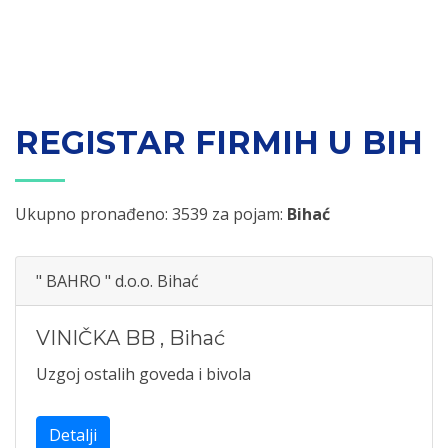
REGISTAR FIRMIH U BIH
Ukupno pronađeno: 3539 za pojam:
Bihać
" BAHRO " d.o.o. Bihać
VINIČKA BB
,
Bihać
Uzgoj ostalih goveda i bivola
Detalji