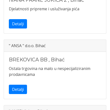
IVANA FRANE JUKIĆA 2
,
Bihać
Djelatnosti pripreme i usluživanja pića
Detalji
" ANSA " d.o.o. Bihać
BREKOVICA BB
,
Bihać
Ostala trgovina na malo u nespecijaliziranim
prodavnicama
Detalji