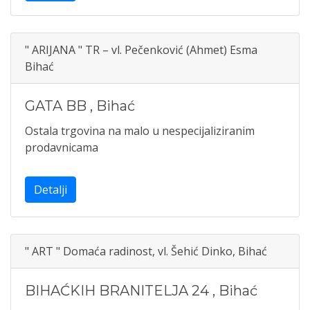
" ARIJANA " TR – vl. Pečenković (Ahmet) Esma
Bihać
GATA BB
,
Bihać
Ostala trgovina na malo u nespecijaliziranim
prodavnicama
Detalji
" ART " Domaća radinost, vl. Šehić Dinko, Bihać
BIHAĆKIH BRANITELJA 24
,
Bihać