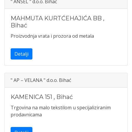
" ANSEL " d.o.o. Bihać
MAHMUTA KURTĆEHAJIĆA BB
,
Bihać
Proizvodnja vrata i prozora od metala
Detalji
" AP – VELANA " d.o.o. Bihać
KAMENICA 151
,
Bihać
Trgovina na malo tekstilom u specijaliziranim
prodavnicama