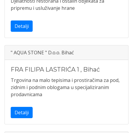
Djelatnosti restorana i ostalih objekata za
pripremu i usluživanje hrane
Detalji
" AQUA STONE " D.o.o. Bihać
FRA FILIPA LASTRIĆA 1
,
Bihać
Trgovina na malo tepisima i prostiračima za pod,
zidnim i podnim oblogama u specijaliziranim
prodavnicama
Detalji