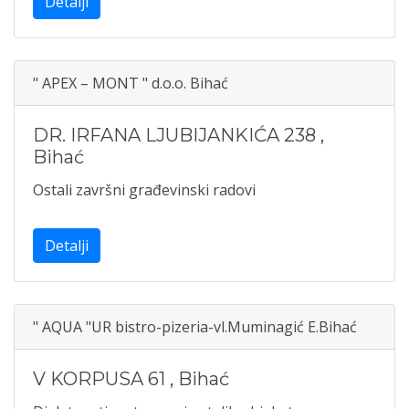
Detalji
" APEX – MONT " d.o.o. Bihać
DR. IRFANA LJUBIJANKIĆA 238
,
Bihać
Ostali završni građevinski radovi
Detalji
" AQUA "UR bistro-pizeria-vl.Muminagić E.Bihać
V KORPUSA 61
,
Bihać