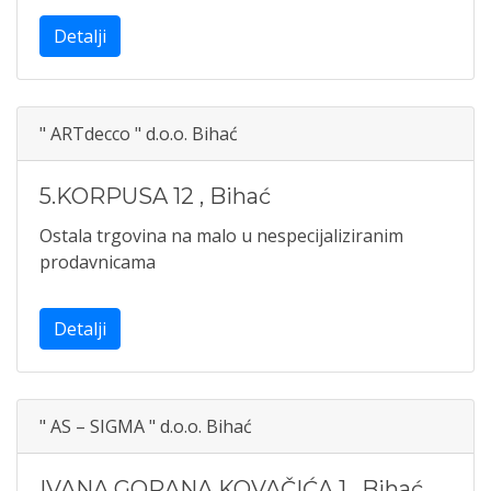
Detalji
" ARTdecco " d.o.o. Bihać
5.KORPUSA 12
,
Bihać
Ostala trgovina na malo u nespecijaliziranim
prodavnicama
Detalji
" AS – SIGMA " d.o.o. Bihać
IVANA GORANA KOVAČIĆA 1
,
Bihać