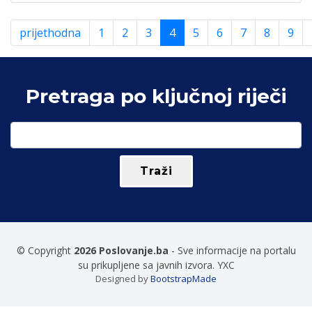
prijethodna
1
2
3
4
5
6
7
8
9
Pretraga po ključnoj riječi
© Copyright
2026 Poslovanje.ba
- Sve informacije na portalu
su prikupljene sa javnih izvora. YXC
Designed by
BootstrapMade