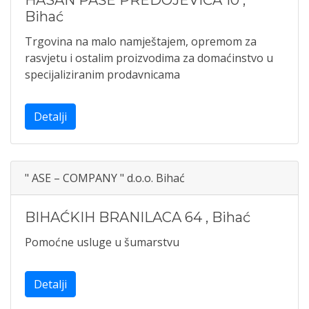
HASAN PAŠE PREDOJEVIĆA 10
,
Bihać
Trgovina na malo namještajem, opremom za
rasvjetu i ostalim proizvodima za domaćinstvo u
specijaliziranim prodavnicama
Detalji
" ASE – COMPANY " d.o.o. Bihać
BIHAĆKIH BRANILACA 64
,
Bihać
Pomoćne usluge u šumarstvu
Detalji