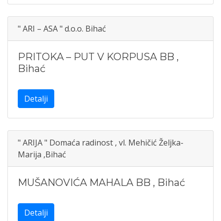
" ARI – ASA " d.o.o. Bihać
PRITOKA – PUT V KORPUSA BB
,
Bihać
Detalji
" ARIJA " Domaća radinost , vl. Mehičić Željka-
Marija ,Bihać
MUŠANOVIĆA MAHALA BB
,
Bihać
Detalji