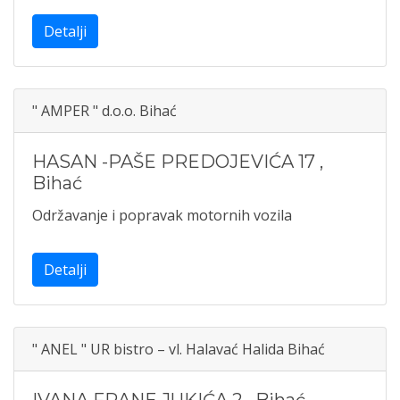
Detalji
" AMPER " d.o.o. Bihać
HASAN -PAŠE PREDOJEVIĆA 17
,
Bihać
Održavanje i popravak motornih vozila
Detalji
" ANEL " UR bistro – vl. Halavać Halida Bihać