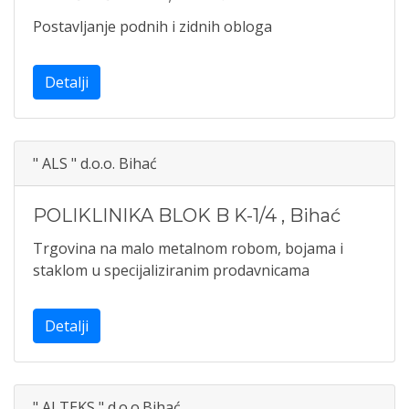
Postavljanje podnih i zidnih obloga
Detalji
" ALS " d.o.o. Bihać
POLIKLINIKA BLOK B K-1/4
,
Bihać
Trgovina na malo metalnom robom, bojama i
staklom u specijaliziranim prodavnicama
Detalji
" ALTEKS " d.o.o.Bihać