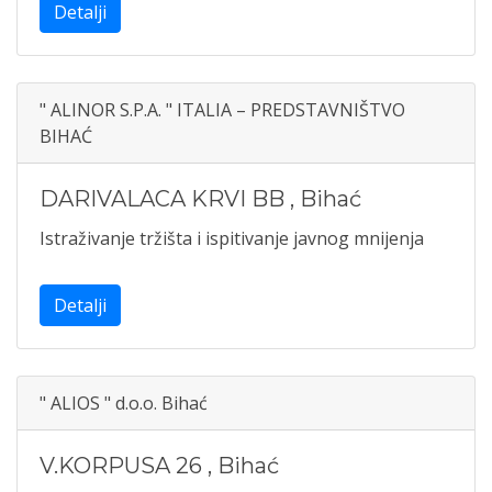
Detalji
" ALINOR S.P.A. " ITALIA – PREDSTAVNIŠTVO
BIHAĆ
DARIVALACA KRVI BB
,
Bihać
Istraživanje tržišta i ispitivanje javnog mnijenja
Detalji
" ALIOS " d.o.o. Bihać
V.KORPUSA 26
,
Bihać