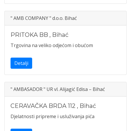
" AMB COMPANY " d.o.o. Bihać
PRITOKA BB
,
Bihać
Trgovina na veliko odjećom i obućom
Detalji
" AMBASADOR " UR vl. Alijagić Edisa – Bihać
CERAVAČKA BRDA 112
,
Bihać
Djelatnosti pripreme i usluživanja pića