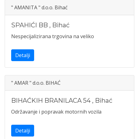
" AMANITA " d.o.o. Bihać
SPAHIĆI BB
,
Bihać
Nespecijalizirana trgovina na veliko
Detalji
" AMAR " d.o.o. BIHAĆ
BIHAĆKIH BRANILACA 54
,
Bihać
Održavanje i popravak motornih vozila
Detalji