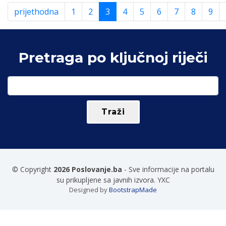
prijethodna
1
2
3
4
5
6
7
8
9
Pretraga po ključnoj riječi
© Copyright
2026 Poslovanje.ba
- Sve informacije na portalu
su prikupljene sa javnih izvora. YXC
Designed by
BootstrapMade