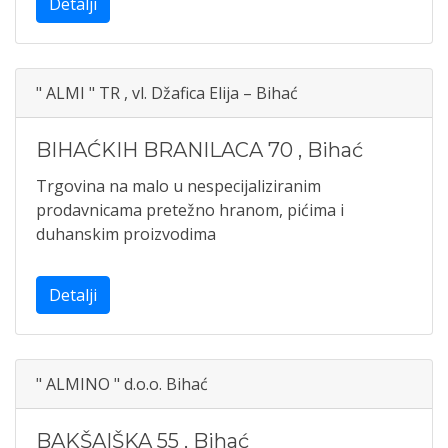
Detalji
" ALMI " TR , vl. Džafica Elija – Bihać
BIHAĆKIH BRANILACA 70
,
Bihać
Trgovina na malo u nespecijaliziranim
prodavnicama pretežno hranom, pićima i
duhanskim proizvodima
Detalji
" ALMINO " d.o.o. Bihać
BAKŠAIŠKA 55
,
Bihać