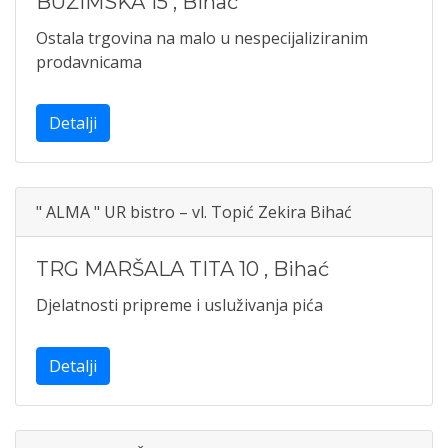
BUŽIMSKA 15
,
Bihać
Ostala trgovina na malo u nespecijaliziranim
prodavnicama
Detalji
" ALMA " UR bistro – vl. Topić Zekira Bihać
TRG MARŠALA TITA 10
,
Bihać
Djelatnosti pripreme i usluživanja pića
Detalji