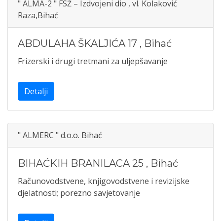
" ALMA-2 " FSŽ – Izdvojeni dio , vl. Kolaković
Raza,Bihać
ABDULAHA ŠKALJIĆA 17
,
Bihać
Frizerski i drugi tretmani za uljepšavanje
Detalji
" ALMERC " d.o.o. Bihać
BIHAĆKIH BRANILACA 25
,
Bihać
Računovodstvene, knjigovodstvene i revizijske
djelatnosti; porezno savjetovanje