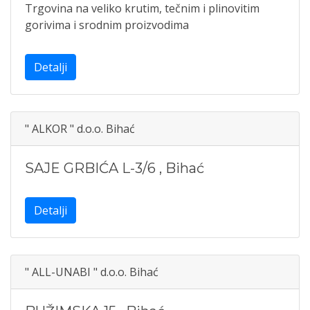
Trgovina na veliko krutim, tečnim i plinovitim
gorivima i srodnim proizvodima
Detalji
" ALKOR " d.o.o. Bihać
SAJE GRBIĆA L-3/6
,
Bihać
Detalji
" ALL-UNABI " d.o.o. Bihać