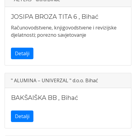
JOSIPA BROZA TITA 6
,
Bihać
Računovodstvene, knjigovodstvene i revizijske
djelatnosti; porezno savjetovanje
Detalji
" ALUMINA – UNIVERZAL " d.o.o. Bihać
BAKŠAIŠKA BB
,
Bihać
Detalji