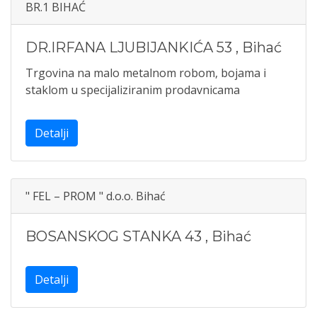
BR.1 BIHAĆ
DR.IRFANA LJUBIJANKIĆA 53
,
Bihać
Trgovina na malo metalnom robom, bojama i
staklom u specijaliziranim prodavnicama
Detalji
" FEL – PROM " d.o.o. Bihać
BOSANSKOG STANKA 43
,
Bihać
Detalji