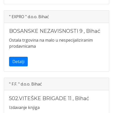
" EXPRO " d.o.o. Bihać
BOSANSKE NEZAVISNOSTI 9
,
Bihać
Ostala trgovina na malo u nespecijaliziranim
prodavnicama
Detalji
" F.F. " d.o.o. Bihać
502.VITEŠKE BRIGADE 11
,
Bihać
Izdavanje knjiga