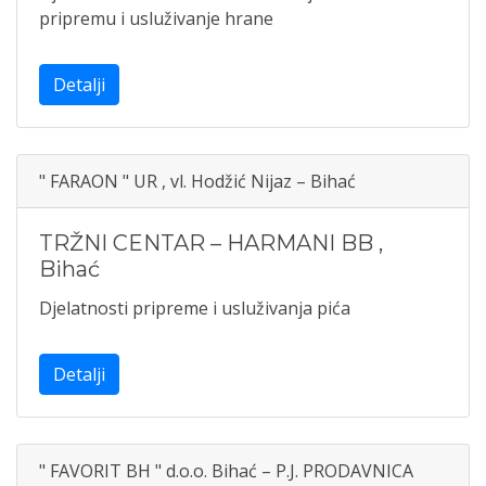
pripremu i usluživanje hrane
Detalji
" FARAON " UR , vl. Hodžić Nijaz – Bihać
TRŽNI CENTAR – HARMANI BB
,
Bihać
Djelatnosti pripreme i usluživanja pića
Detalji
" FAVORIT BH " d.o.o. Bihać – P.J. PRODAVNICA