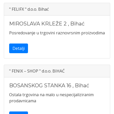
" FELIFX " d.o.o. Bihać
MIROSLAVA KRLEŽE 2
,
Bihać
Posredovanje u trgovini raznovrsnim proizvodima
Detalji
" FENIX – SHOP " d.o.o. BIHAĆ
BOSANSKOG STANKA 16
,
Bihać
Ostala trgovina na malo u nespecijaliziranim
prodavnicama