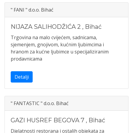
" FANI " d.o.o. Bihać
NIJAZA SALIHODŽIĆA 2
,
Bihać
Trgovina na malo cvijećem, sadnicama,
sjemenjem, gnojivom, kućnim ljubimcima i
hranom za kućne ljubimce u specijaliziranim
prodavnicama
Detalji
" FANTASTIC " d.o.o. Bihać
GAZI HUSREF BEGOVA 7
,
Bihać
Djelatnosti restorana i ostalih objekata za