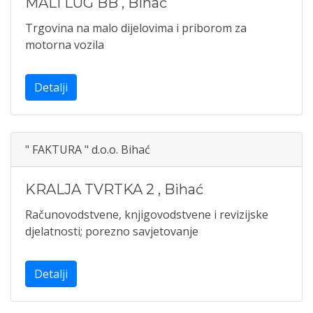
MALI LUG BB
,
Bihać
Trgovina na malo dijelovima i priborom za
motorna vozila
Detalji
" FAKTURA " d.o.o. Bihać
KRALJA TVRTKA 2
,
Bihać
Računovodstvene, knjigovodstvene i revizijske
djelatnosti; porezno savjetovanje
Detalji