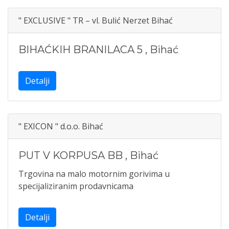
" EXCLUSIVE " TR – vl. Bulić Nerzet Bihać
BIHAĆKIH BRANILACA 5
,
Bihać
Detalji
" EXICON " d.o.o. Bihać
PUT V KORPUSA BB
,
Bihać
Trgovina na malo motornim gorivima u
specijaliziranim prodavnicama
Detalji