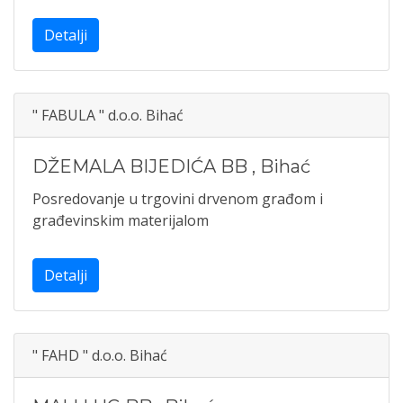
Detalji
" FABULA " d.o.o. Bihać
DŽEMALA BIJEDIĆA BB
,
Bihać
Posredovanje u trgovini drvenom građom i
građevinskim materijalom
Detalji
" FAHD " d.o.o. Bihać