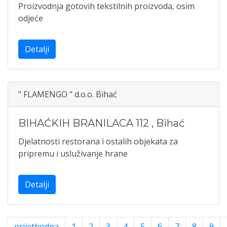
Proizvodnja gotovih tekstilnih proizvoda, osim
odjeće
Detalji
" FLAMENGO " d.o.o. Bihać
BIHAĆKIH BRANILACA 112
,
Bihać
Djelatnosti restorana i ostalih objekata za
pripremu i usluživanje hrane
Detalji
prijethodna
1
2
3
4
5
6
7
8
9