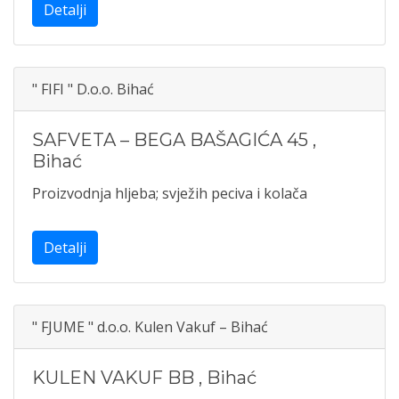
Detalji
" FIFI " D.o.o. Bihać
SAFVETA – BEGA BAŠAGIĆA 45
,
Bihać
Proizvodnja hljeba; svježih peciva i kolača
Detalji
" FJUME " d.o.o. Kulen Vakuf – Bihać
KULEN VAKUF BB
,
Bihać