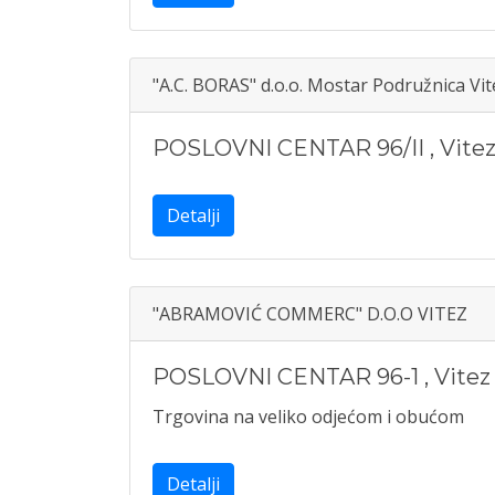
"A.C. BORAS" d.o.o. Mostar Podružnica Vit
POSLOVNI CENTAR 96/II
,
Vite
Detalji
"ABRAMOVIĆ COMMERC" D.O.O VITEZ
POSLOVNI CENTAR 96-1
,
Vitez
Trgovina na veliko odjećom i obućom
Detalji