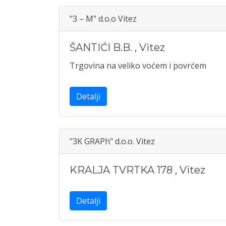
"3 – M" d.o.o Vitez
ŠANTIĆI B.B.
,
Vitez
Trgovina na veliko voćem i povrćem
Detalji
"3K GRAPh" d.o.o. Vitez
KRALJA TVRTKA 178
,
Vitez
Detalji