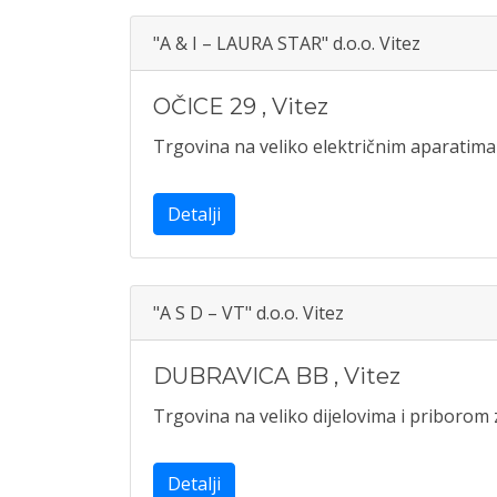
"A & I – LAURA STAR" d.o.o. Vitez
OČICE 29
,
Vitez
Trgovina na veliko električnim aparatim
Detalji
"A S D – VT" d.o.o. Vitez
DUBRAVICA BB
,
Vitez
Trgovina na veliko dijelovima i priborom
Detalji