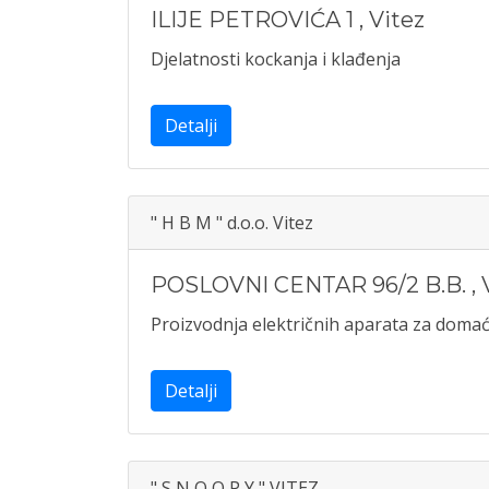
ILIJE PETROVIĆA 1
,
Vitez
Djelatnosti kockanja i klađenja
Detalji
" H B M " d.o.o. Vitez
POSLOVNI CENTAR 96/2 B.B.
,
Proizvodnja električnih aparata za doma
Detalji
" S N O O P Y " VITEZ