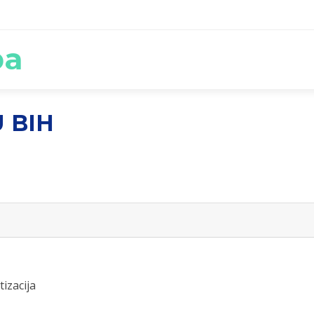
ba
 BIH
izacija