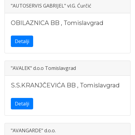
"AUTOSERVIS GABRIJEL" vl.G. Ćurčić
OBILAZNICA BB
,
Tomislavgrad
Detalji
"AVALEK" d.o.o Tomislavgrad
S.S.KRANJČEVIĆA BB
,
Tomislavgrad
Detalji
"AVANGARDE" d.o.o.