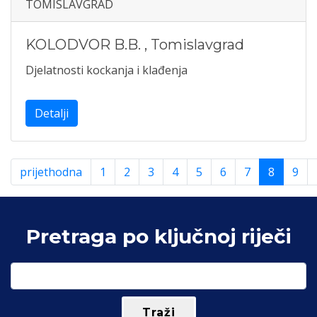
TOMISLAVGRAD
KOLODVOR B.B.
,
Tomislavgrad
Djelatnosti kockanja i klađenja
Detalji
prijethodna
1
2
3
4
5
6
7
8
9
Pretraga po ključnoj riječi