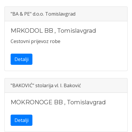
"BA & PE" d.o.o. Tomislavgrad
MRKODOL BB
,
Tomislavgrad
Cestovni prijevoz robe
Detalji
"BAKOVIĆ" stolarija vl. I. Baković
MOKRONOGE BB
,
Tomislavgrad
Detalji