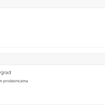
vgrad
nim prodavnicama