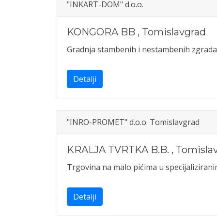
"INKART-DOM" d.o.o.
KONGORA BB
,
Tomislavgrad
Gradnja stambenih i nestambenih zgrada
Detalji
"INRO-PROMET" d.o.o. Tomislavgrad
KRALJA TVRTKA B.B.
,
Tomisla
Trgovina na malo pićima u specijalizira
Detalji