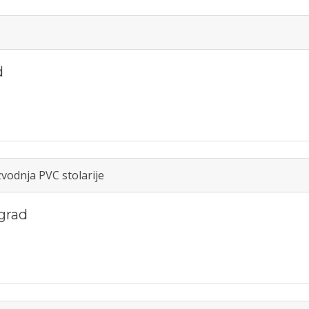
d
vodnja PVC stolarije
grad