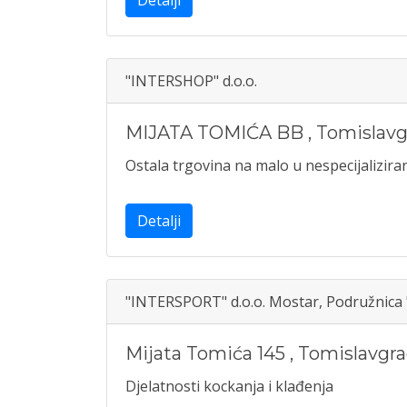
Detalji
"INTERSHOP" d.o.o.
MIJATA TOMIĆA BB
,
Tomislavg
Ostala trgovina na malo u nespecijalizi
Detalji
"INTERSPORT" d.o.o. Mostar, Podružn
Mijata Tomića 145
,
Tomislavgr
Djelatnosti kockanja i klađenja