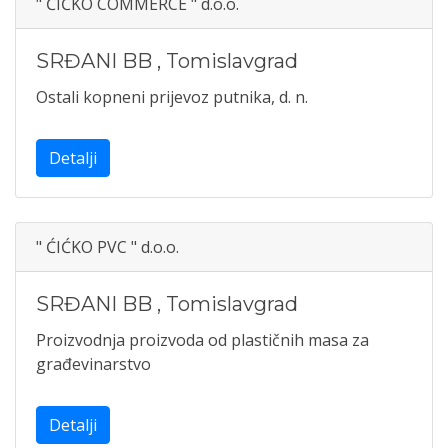
" ĆIĆKO COMMERCE " d.o.o.
SRĐANI BB
,
Tomislavgrad
Ostali kopneni prijevoz putnika, d. n.
Detalji
" ĆIĆKO PVC " d.o.o.
SRĐANI BB
,
Tomislavgrad
Proizvodnja proizvoda od plastičnih masa za
građevinarstvo
Detalji