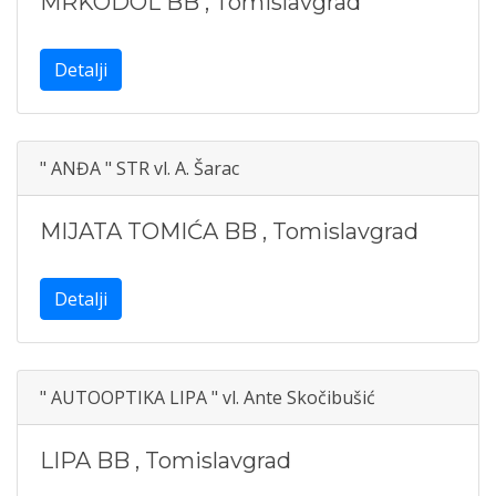
MRKODOL BB
,
Tomislavgrad
Detalji
" ANĐA " STR vl. A. Šarac
MIJATA TOMIĆA BB
,
Tomislavgrad
Detalji
" AUTOOPTIKA LIPA " vl. Ante Skočibušić
LIPA BB
,
Tomislavgrad