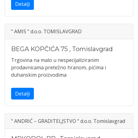
Detalji
" AMIS " d.o.o. TOMISLAVGRAD
BEGA KOPČIĆA 75
,
Tomislavgrad
Trgovina na malo u nespecijaliziranim
prodavnicama pretežno hranom, pićima i
duhanskim proizvodima
Detalji
" ANDRIĆ – GRADITELJSTVO " d.o.o. Tomislavgrad