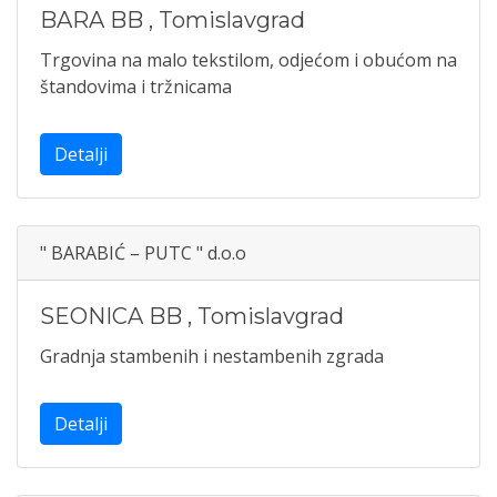
BARA BB
,
Tomislavgrad
Trgovina na malo tekstilom, odjećom i obućom na
štandovima i tržnicama
Detalji
" BARABIĆ – PUTC " d.o.o
SEONICA BB
,
Tomislavgrad
Gradnja stambenih i nestambenih zgrada
Detalji