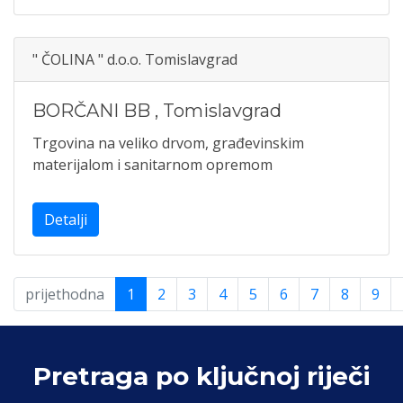
" ČOLINA " d.o.o. Tomislavgrad
BORČANI BB
,
Tomislavgrad
Trgovina na veliko drvom, građevinskim
materijalom i sanitarnom opremom
Detalji
prijethodna
1
2
3
4
5
6
7
8
9
Pretraga po ključnoj riječi