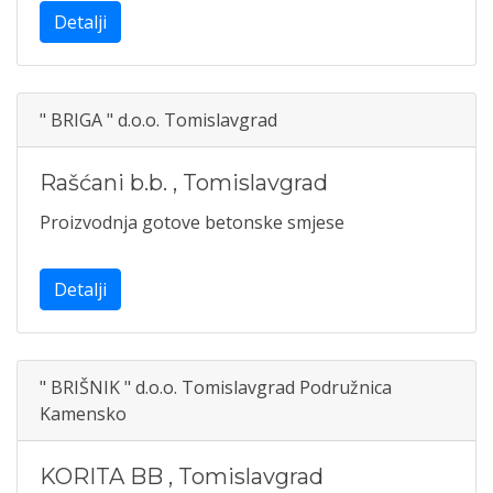
Detalji
" BRIGA " d.o.o. Tomislavgrad
Rašćani b.b.
,
Tomislavgrad
Proizvodnja gotove betonske smjese
Detalji
" BRIŠNIK " d.o.o. Tomislavgrad Podružnica
Kamensko
KORITA BB
,
Tomislavgrad