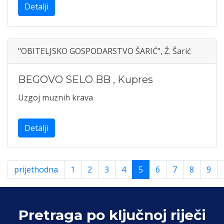
Detalji
"OBITELJSKO GOSPODARSTVO ŠARIĆ", Ž. Šarić
BEGOVO SELO BB
,
Kupres
Uzgoj muznih krava
Detalji
prijethodna
1
2
3
4
5
6
7
8
9
Pretraga po ključnoj riječi