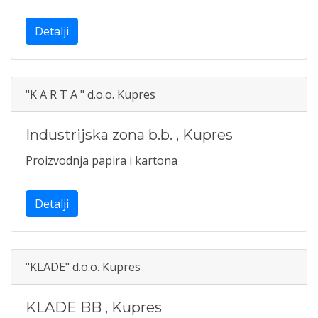
Detalji
"K A R T A " d.o.o. Kupres
Industrijska zona b.b.
,
Kupres
Proizvodnja papira i kartona
Detalji
"KLADE" d.o.o. Kupres
KLADE BB
,
Kupres