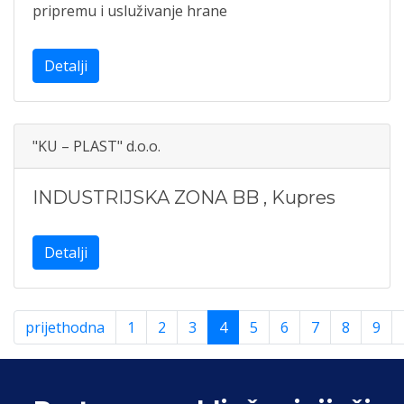
pripremu i usluživanje hrane
Detalji
"KU – PLAST" d.o.o.
INDUSTRIJSKA ZONA BB
,
Kupres
Detalji
prijethodna
1
2
3
4
5
6
7
8
9