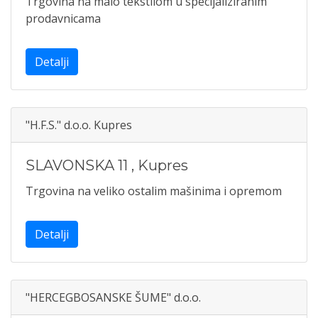
Trgovina na malo tekstilom u specijaliziranim
prodavnicama
Detalji
"H.F.S." d.o.o. Kupres
SLAVONSKA 11
,
Kupres
Trgovina na veliko ostalim mašinima i opremom
Detalji
"HERCEGBOSANSKE ŠUME" d.o.o.