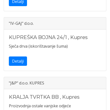
Detalji
"IV-GAJ" d.o.o.
KUPREŠKA BOJNA 24/1
,
Kupres
Sječa drva (iskorištavanje šuma)
Detalji
"J&P" d.o.o. KUPRES
KRALJA TVRTKA BB
,
Kupres
Proizvodnja ostale vanjske odjeće