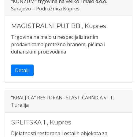
"KONZUM" trgovina na veliko i malo d.o.o.
Sarajevo – Podružnica Kupres
MAGISTRALNI PUT BB
,
Kupres
Trgovina na malo u nespecijaliziranim
prodavnicama pretežno hranom, pićima i
duhanskim proizvodima
Detalji
"KRALJICA" RESTORAN -SLASTIČARNICA vl. T.
Turalija
SPLITSKA 1
,
Kupres
Djelatnosti restorana i ostalih objekata za