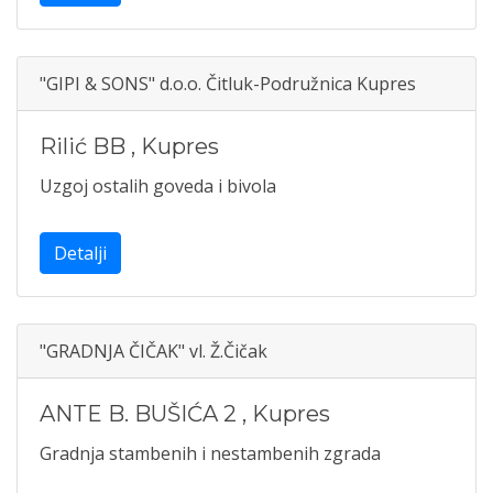
"GIPI & SONS" d.o.o. Čitluk-Podružnica Kupres
Rilić BB
,
Kupres
Uzgoj ostalih goveda i bivola
Detalji
"GRADNJA ČIČAK" vl. Ž.Čičak
ANTE B. BUŠIĆA 2
,
Kupres
Gradnja stambenih i nestambenih zgrada