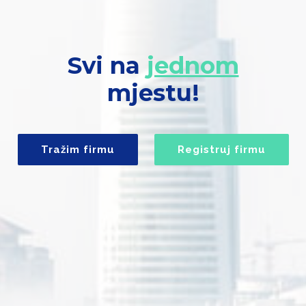
Svi na
jednom
mjestu!
Tražim firmu
Registruj firmu