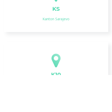
KS
Kanton Sarajevo
K10
Kanton br. 10